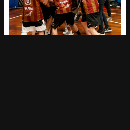
Canova-Galilei San Donà 33-21
(24-7)
Canova: Vendramin 8, Manna 3, Borsoi, Danesin, Gaio
3, Stefani 6, Callegaris, Lazzari, Battistuzzi 13, Tasca.
Galilei: Rampazzo 3, Ferrari, Favaro, Zerbato, Talon 2,
Noè, Bragato, Coassin 7, Palmisano 2, Ruggiero 2,
Perissinotto 5, Pavan.