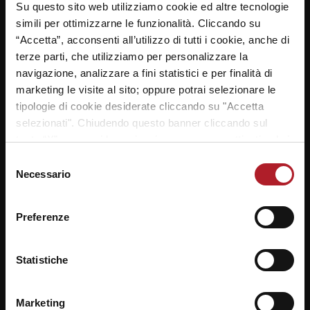
Su questo sito web utilizziamo cookie ed altre tecnologie
simili per ottimizzarne le funzionalità. Cliccando su
“Accetta”, acconsenti all’utilizzo di tutti i cookie, anche di
terze parti, che utilizziamo per personalizzare la
navigazione, analizzare a fini statistici e per finalità di
marketing le visite al sito; oppure potrai selezionare le
tipologie di cookie desiderate cliccando su "Accetta
selezionati". Chiudendo questo banner cliccando sul
tasto “X” prosegui la navigazione e saranno attivati solo i
cookie tecnici necessari per la fruizione del sito. Potrai
Selezione
modificare le tue preferenze in ogni momento mediante il
Necessario
del
link “Impostazione dei cookie” a fine pagina. Per ulteriori
consenso
informazioni ti invitiamo a prendere visione della
Cookie
Preferenze
Policy
.
Statistiche
Marketing